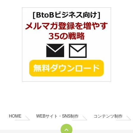
コ
ペ
ン
ー
テ
ジ
ン
の
HOME
WEBサイト・SNS制作
コンテンツ制作
ツ
先
本
頭