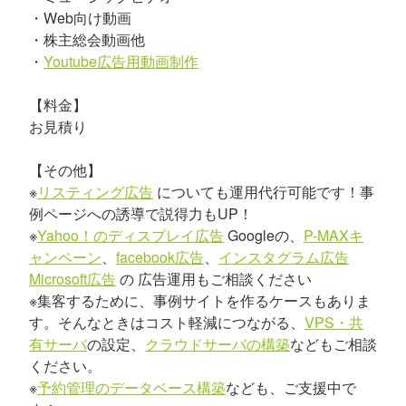
・Web向け動画
・株主総会動画他
・
Youtube広告用動画制作
【料金】
お見積り
【その他】
※
リスティング広告
についても運用代行可能です！事
例ページへの誘導で説得力もUP！
※
Yahoo！のディスプレイ広告
Googleの、
P-MAXキ
ャンペーン
、
facebook広告
、
インスタグラム広告
Microsoft広告
の 広告運用もご相談ください
※集客するために、事例サイトを作るケースもありま
す。そんなときはコスト軽減につながる、
VPS・共
有サーバ
の設定、
クラウドサーバの構築
などもご相談
ください。
※
予約管理のデータベース構築
なども、ご支援中で