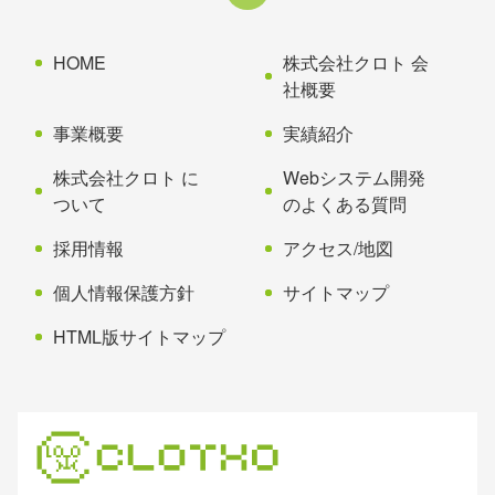
文
へ
の
戻
先
る
HOME
株式会社クロト 会
頭
社概要
へ
事業概要
実績紹介
戻
る
株式会社クロト に
Webシステム開発
ついて
のよくある質問
採用情報
アクセス/地図
個人情報保護方針
サイトマップ
HTML版サイトマップ