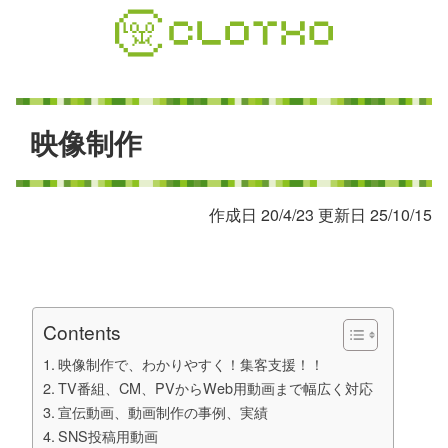
コ
ン
テ
ン
ツ
本
映
像
制
作
文
へ
ス
作成日 20/4/23 更新日 25/10/15
キ
ッ
プ
Contents
映像制作で、わかりやすく！集客支援！！
TV番組、CM、PVからWeb用動画まで幅広く対応
宣伝動画、動画制作の事例、実績
SNS投稿用動画