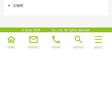
古物商
© since 2008
Clotho
Co.,Ltd. All rights reserved.
home
mail
phone
search
HOME
CONTACT
PHONE
SEARCH