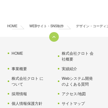
コ
ペ
ン
ー
テ
ジ
ン
の
HOME
WEBサイト・SNS制作
デザイン・コーディ
ツ
先
本
頭
文
へ
の
戻
先
る
HOME
株式会社クロト 会
頭
社概要
へ
事業概要
実績紹介
戻
る
株式会社クロト に
Webシステム開発
ついて
のよくある質問
採用情報
アクセス/地図
個人情報保護方針
サイトマップ