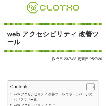
コ
ン
テ
ン
ツ
本
w
e
b
ア
ク
セ
シ
ビ
リ
テ
ィ
改
善
ツ
文
ー
ル
へ
ス
キ
作成日 23/7/28 更新日 25/7/29
ッ
プ
Contents
web アクセシビリティ 改善ツール でホームページの
バリアフリー化
web アクセシビリティ とは