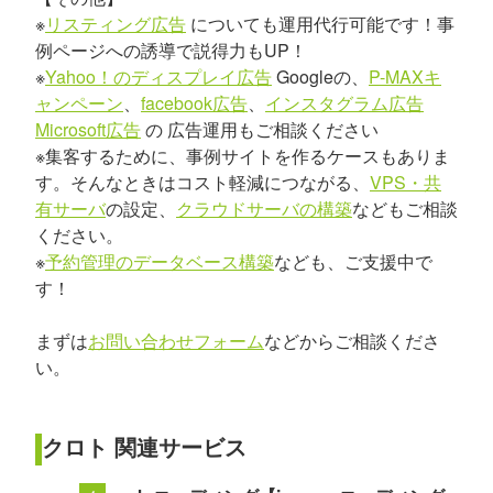
※
リスティング広告
についても運用代行可能です！事
例ページへの誘導で説得力もUP！
※
Yahoo！のディスプレイ広告
Googleの、
P-MAXキ
ャンペーン
、
facebook広告
、
インスタグラム広告
Microsoft広告
の 広告運用もご相談ください
※集客するために、事例サイトを作るケースもありま
す。そんなときはコスト軽減につながる、
VPS・共
有サーバ
の設定、
クラウドサーバの構築
などもご相談
ください。
※
予約管理のデータベース構築
なども、ご支援中で
す！
まずは
お問い合わせフォーム
などからご相談くださ
い。
クロト 関連サービス