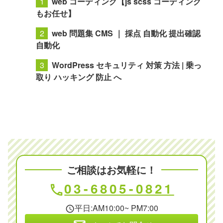
web コーディング【js scss コーディング
もお任せ】
web 問題集 CMS ｜ 採点 自動化 提出確認
自動化
WordPress セキュリティ 対策 方法 | 乗っ
取り ハッキング 防止 へ
ご相談はお気軽に！
03-6805-0821
phone
平日:AM10:00~ PM7:00
schedule