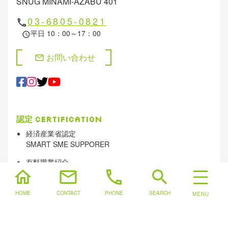
SNUG MINAMI-AZABU 401
03-6805-0821
phone
平日 10：00～17：00
schedule
お問い合わせ
mail
認定
Certification
経済産業省認定
SMART SME SUPPORER
有料職業紹介
home
mail
phone
search
一般派遣免許
HOME
CONTACT
PHONE
SEARCH
宅地建物取引業 東京都知事（1）第112772号
古物商