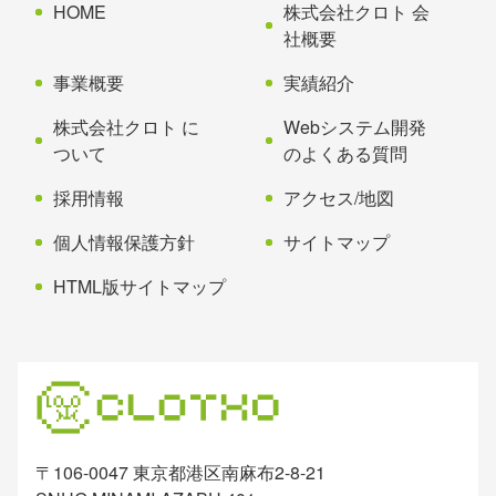
先
る
HOME
株式会社クロト 会
頭
社概要
へ
事業概要
実績紹介
戻
る
株式会社クロト に
Webシステム開発
ついて
のよくある質問
採用情報
アクセス/地図
個人情報保護方針
サイトマップ
HTML版サイトマップ
〒106-0047 東京都港区南麻布2-8-21