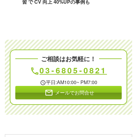
習 で CV 向上 40%UPの事例も
ご相談はお気軽に！
03-6805-0821
phone
平日:AM10:00~ PM7:00
schedule
mail
メールでお問合せ