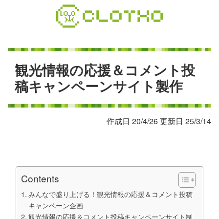
コ
ン
テ
ン
ツ
本
観
光
情
報
の
応
援
＆
コ
メ
ン
ト
投
文
稿
キ
ャ
ン
ペ
ー
ン
サ
イ
ト
製
作
へ
ス
キ
作成日 20/4/26 更新日 25/3/14
ッ
プ
Contents
みんなで盛り上げる！観光情報の応援＆コメント投稿
キャンペーン企画
観光情報の応援＆コメント投稿キャンペーンサイト制