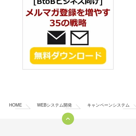
コ
ペ
ン
ー
テ
ジ
ン
の
HOME
WEBシステム開発
キャンペーンシステム
ツ
先
本
頭
文
へ
の
戻