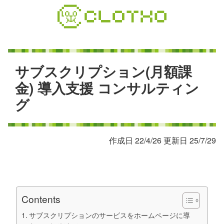
コ
ン
テ
ン
ツ
本
サ
ブ
ス
ク
リ
プ
シ
ョ
ン
(
月
額
課
文
金
)
導
入
支
援
コ
ン
サ
ル
テ
ィ
ン
へ
グ
ス
キ
ッ
プ
作成日 22/4/26 更新日 25/7/29
Contents
サブスクリプションのサービスをホームページに導