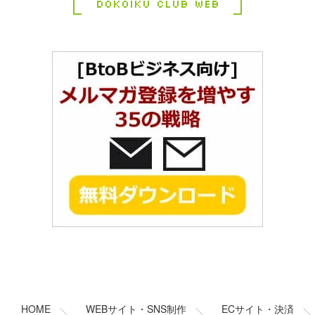
Dokoiku Club Web
コ
ペ
ン
ー
テ
ジ
ン
の
HOME
WEBサイト・SNS制作
ECサイト・決済