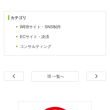
カテゴリ
WEBサイト・SNS制作
ECサイト・決済
コンサルティング
一覧へ
arrow_back_ios
format_list_bulleted
arrow_forward_ios