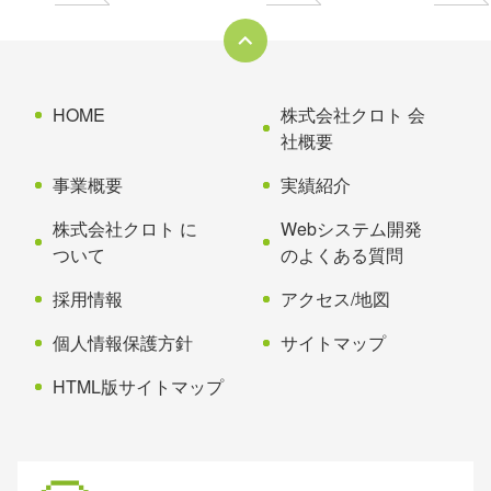
ツ
先
本
頭
文
へ
の
戻
先
る
HOME
株式会社クロト 会
頭
社概要
へ
事業概要
実績紹介
戻
る
株式会社クロト に
Webシステム開発
ついて
のよくある質問
採用情報
アクセス/地図
個人情報保護方針
サイトマップ
HTML版サイトマップ