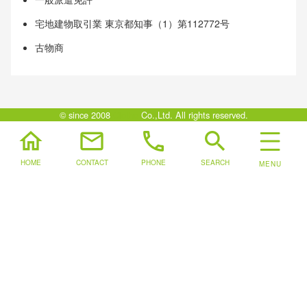
宅地建物取引業 東京都知事（1）第112772号
古物商
© since 2008
Clotho
Co.,Ltd. All rights reserved.
home
mail
phone
search
HOME
CONTACT
PHONE
SEARCH