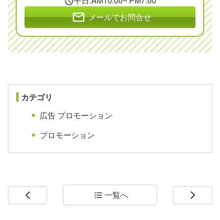
平日:AM10:00~ PM7:00
schedule
mail
メールでお問合せ
カテゴリ
広告 プロモーション
プロモーション
一覧へ
arrow_back_ios
format_list_bulleted
arrow_forward_ios