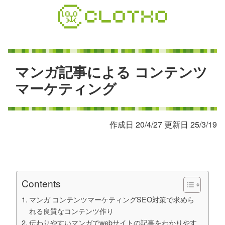
コ
ン
テ
ン
ツ
本
マ
ン
ガ
記
事
に
よ
る
コ
ン
テ
ン
ツ
文
マ
ー
ケ
テ
ィ
ン
グ
へ
ス
キ
作成日 20/4/27 更新日 25/3/19
ッ
プ
Contents
マンガ コンテンツマーケティングSEO対策で求めら
れる良質なコンテンツ作り
伝わりやすいマンガでwebサイトの記事をわかりやす