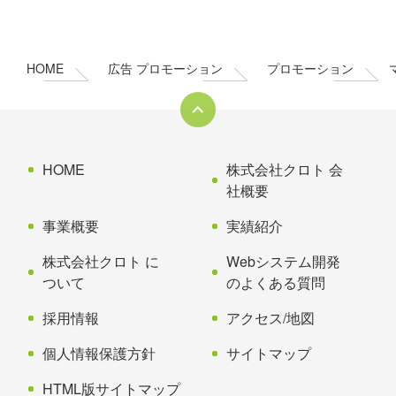
ン
ー
テ
ジ
ン
の
HOME
広告 プロモーション
プロモーション
ツ
先
本
頭
文
へ
の
戻
先
る
HOME
株式会社クロト 会
頭
社概要
へ
事業概要
実績紹介
戻
る
株式会社クロト に
Webシステム開発
ついて
のよくある質問
採用情報
アクセス/地図
個人情報保護方針
サイトマップ
HTML版サイトマップ