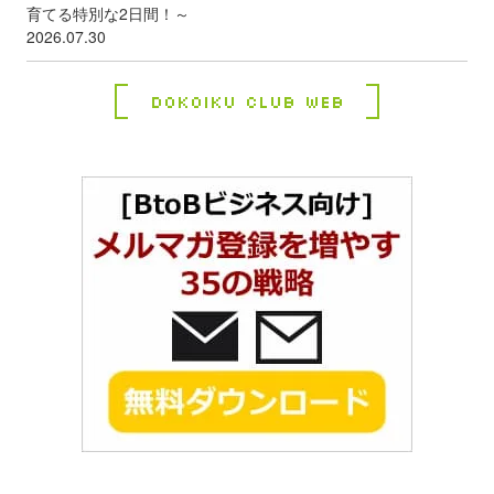
育てる特別な2日間！～
2026.07.30
Dokoiku Club Web
コ
ペ