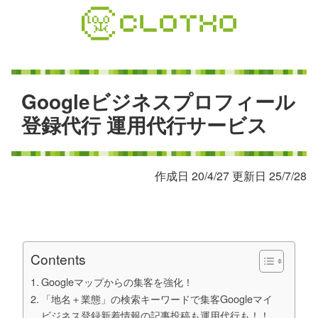
コ
ン
テ
ン
ツ
本
G
o
o
g
l
e
ビ
ジ
ネ
ス
プ
ロ
フ
ィ
ー
ル
文
登
録
代
行
運
用
代
行
サ
ー
ビ
ス
へ
ス
キ
作成日 20/4/27 更新日 25/7/28
ッ
プ
Contents
Googleマップからの集客を強化！
「地名＋業態」の検索キーワードで集客Googleマイ
ビジネス登録新着情報の記事投稿も運用代行も！！