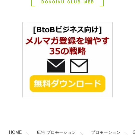
Dokoiku Club Web
コ
ペ
ン
ー
テ
ジ
ン
の
HOME
広告 プロモーション
プロモーション