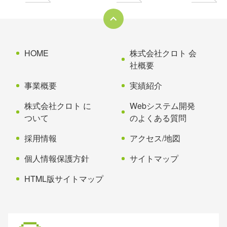
ツ
先
本
頭
文
へ
の
戻
先
る
HOME
株式会社クロト 会
頭
社概要
へ
事業概要
実績紹介
戻
る
株式会社クロト に
Webシステム開発
ついて
のよくある質問
採用情報
アクセス/地図
個人情報保護方針
サイトマップ
HTML版サイトマップ