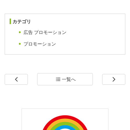
カテゴリ
広告 プロモーション
プロモーション
一覧へ
arrow_back_ios
format_list_bulleted
arrow_forward_ios