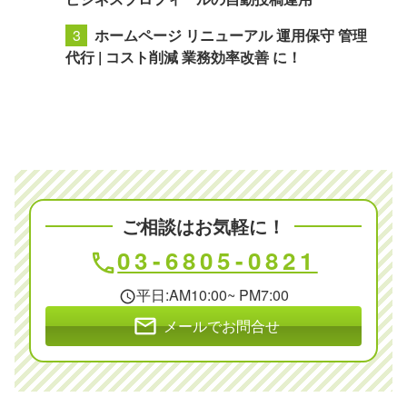
ホームページ リニューアル 運用保守 管理
代行 | コスト削減 業務効率改善 に！
ご相談はお気軽に！
03-6805-0821
phone
平日:AM10:00~ PM7:00
schedule
mail
メールでお問合せ