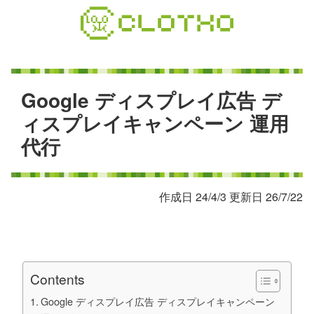
コ
ン
テ
ン
ツ
本
G
o
o
g
l
e
デ
ィ
ス
プ
レ
イ
広
告
デ
文
ィ
ス
プ
レ
イ
キ
ャ
ン
ペ
ー
ン
運
用
へ
代
行
ス
キ
ッ
プ
作成日 24/4/3 更新日 26/7/22
Contents
Google ディスプレイ広告 ディスプレイキャンペーン