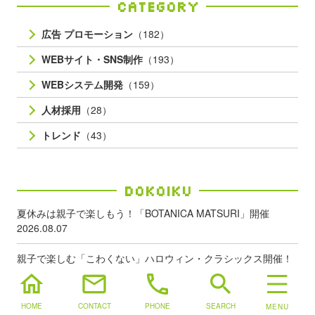
Category
広告 プロモーション
（182）
WEBサイト・SNS制作
（193）
WEBシステム開発
（159）
人材採用
（28）
トレンド
（43）
Dokoiku
夏休みは親子で楽しもう！「BOTANICA MATSURI」開催
2026.08.07
親子で楽しむ「こわくない」ハロウィン・クラシックス開催！
2026.08.03
home
mail
phone
search
SHIBUYA109 × Rilakkuma Lab. 開催！リラックマに会える夏休
HOME
CONTACT
PHONE
SEARCH