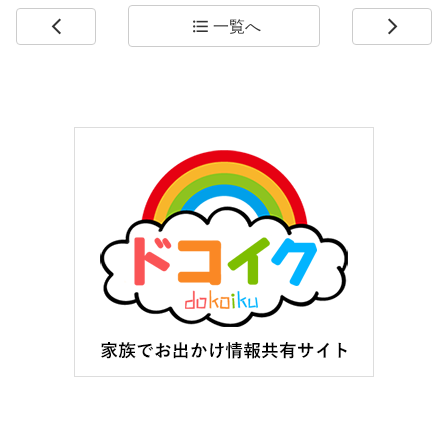
一覧へ
arrow_back_ios
format_list_bulleted
arrow_forward_ios