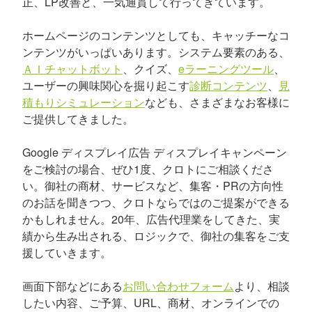
正、LP改善と、一気通貫して行ってきています。
ホームページのコンテンツとしても、キャッチーなコ
ンテンツがいっぱいあります。システム要素のある、
ＡＩチャットボット
、クイズ、
eラーニングツール
、
ユーザーの興味関心を掘り起こす
診断コンテンツ
、
見
積もりシミュレーション
なども、さまざまなお客様に
ご提供してきました。
Google ディスプレイ広告 ディスプレイキャンペーン
をご検討の場合、ぜひ1度、クロトにご相談くださ
い。御社の商材、サービスなど、集客・PRの方向性
のお話を聞きつつ、クロトならではのご提案ができる
かもしれません。20年、広告代理業をしてきた、実
績から生み出される、ロジックで、御社の集客をご支
援していきます。
画面下部などにある
お問い合わせフォーム
より、相談
したい内容、ご予算、URL、商材、オンラインでの