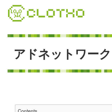
コ
ン
テ
ン
ツ
本
文
へ
ア
ド
ネ
ッ
ト
ワ
ー
ク
ス
キ
ッ
プ
Contents