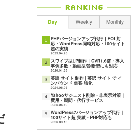
Ranking
Day
Weekly
Monthly
PHPバージョンアップ代行｜EOL対
１
応・WordPress同時対応・100サイト
超の実績
2023.04.26
スワイプ型LP制作｜CVR1.6倍・導入
２
事例多数・動画型/診断型にも対応
2026.01.29
英語 サイト 制作 | 英訳 サイト で イ
３
ンバウンド 集客 強化
2024.06.06
Yahooサジェスト削除・非表示対策｜
４
費用・期間・代行サービス
2025.06.19
だ
WordPress7バージョンアップ代行｜
５
100サイト超 実績・PHP対応も
2026.03.13