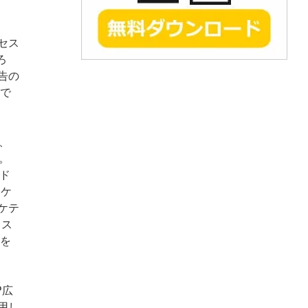
セス
ろ
告の
!で
、
。
（ド
ーケ
ケテ
、ス
Pを
P広
用し