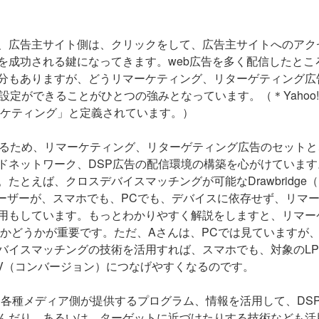
、広告主サイト側は、クリックをして、広告主サイトへのアク
を成功される鍵になってきます。web広告を多く配信したとこ
分もありますが、どうリマーケティング、リターゲティング広
設定ができることがひとつの強みとなっています。（＊Yahoo
マーケティング」と定義されています。）
げるため、リマーケティング、リターゲティング広告のセットと
ドネットワーク、DSP広告の配信環境の構築を心がけています
とえば、クロスデバイスマッチングが可能なDrawbridge
ーザーが、スマホでも、PCでも、デバイスに依存せず、リマ
用もしています。もっとわかりやすく解説をしますと、リマー
たかどうかが重要です。ただ、Aさんは、PCでは見ていますが
バイスマッチングの技術を活用すれば、スマホでも、対象のL
CV（コンバージョン）につなげやすくなるのです。
APIといった各種メディア側が提供するプログラム、情報を活用して、DS
んだり、あるいは、ターゲットに近づけたりする技術なども活