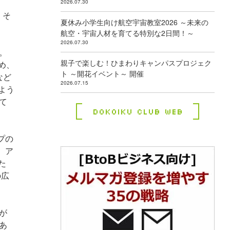
2026.07.30
、そ
夏休み小学生向け航空宇宙教室2026 ～未来の
航空・宇宙人材を育てる特別な2日間！～
2026.07.30
。
親子で楽しむ！ひまわりキャンパスプロジェク
め、
ト ～開花イベント～ 開催
など
2026.07.15
よう
て
Dokoiku Club Web
プの
、ア
た
の広
が
あ