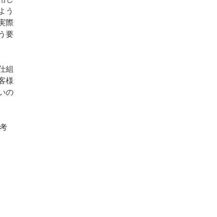
よう
実際
う要
仕組
客様
いの
考