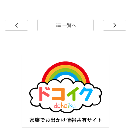
一覧へ
arrow_back_ios
format_list_bulleted
arrow_forward_ios