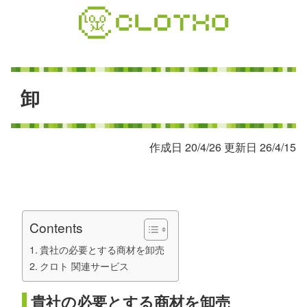
コ
ン
テ
ン
ツ
本
卸
文
へ
ス
作成日 20/4/26 更新日 26/4/15
キ
ッ
プ
Contents
貴社の必要とする商材を卸売
クロト 関連サービス
貴社の必要とする商材を卸売