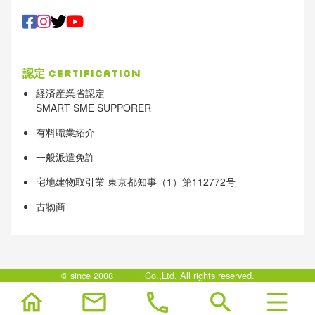
認定
Certification
経済産業省認定
SMART SME SUPPORER
有料職業紹介
一般派遣免許
宅地建物取引業 東京都知事（1）第112772号
古物商
© since 2008
Clotho
Co.,Ltd. All rights reserved.
home
mail
phone
search