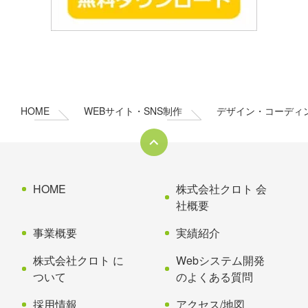
コ
ペ
ン
ー
テ
ジ
ン
の
HOME
WEBサイト・SNS制作
デザイン・コーディ
ツ
先
本
頭
文
へ
の
戻
先
る
HOME
株式会社クロト 会
頭
社概要
へ
事業概要
実績紹介
戻
る
株式会社クロト に
Webシステム開発
ついて
のよくある質問
採用情報
アクセス/地図