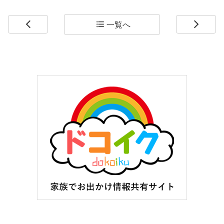
一覧へ
arrow_back_ios
format_list_bulleted
arrow_forward_ios