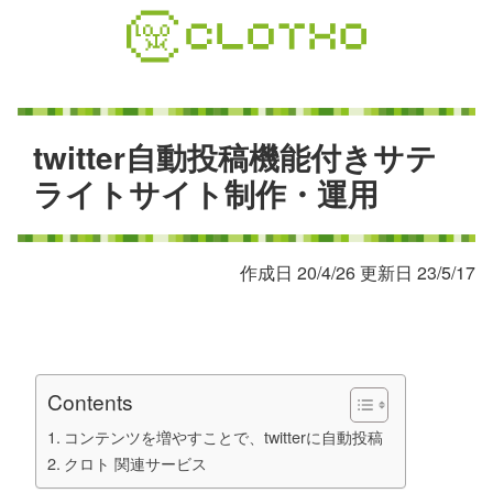
コ
ン
テ
ン
ツ
本
t
w
i
t
t
e
r
自
動
投
稿
機
能
付
き
サ
テ
文
ラ
イ
ト
サ
イ
ト
制
作
・
運
用
へ
ス
キ
作成日 20/4/26 更新日 23/5/17
ッ
プ
Contents
コンテンツを増やすことで、twitterに自動投稿
クロト 関連サービス