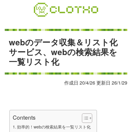
コ
ン
テ
ン
ツ
本
w
e
b
の
デ
ー
タ
収
集
＆
リ
ス
ト
化
文
サ
ー
ビ
ス
、
w
e
b
の
検
索
結
果
を
へ
一
覧
リ
ス
ト
化
ス
キ
ッ
プ
作成日 20/4/26 更新日 26/1/29
Contents
効率的！webの検索結果を一覧リスト化