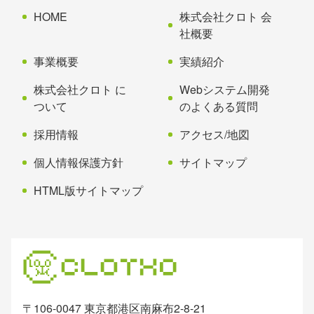
先
る
HOME
株式会社クロト 会
頭
社概要
へ
事業概要
実績紹介
戻
る
株式会社クロト に
Webシステム開発
ついて
のよくある質問
採用情報
アクセス/地図
個人情報保護方針
サイトマップ
HTML版サイトマップ
〒106-0047 東京都港区南麻布2-8-21