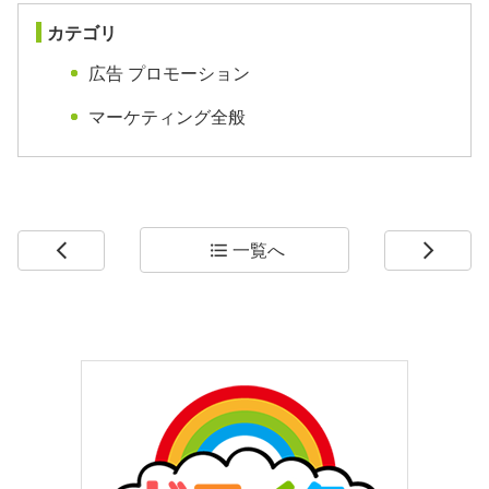
カテゴリ
広告 プロモーション
マーケティング全般
一覧へ
arrow_back_ios
format_list_bulleted
arrow_forward_ios