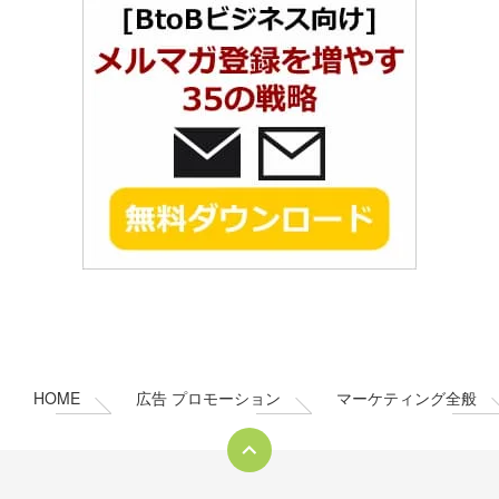
コ
ペ
ン
ー
テ
ジ
ン
の
HOME
広告 プロモーション
マーケティング全般
ツ
先
本
頭
文
へ
の
戻