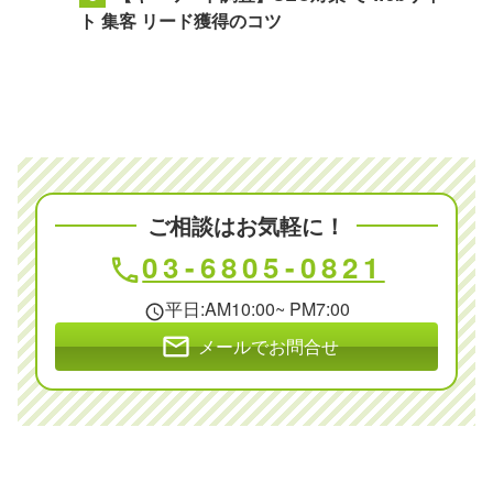
ト 集客 リード獲得のコツ
ご相談はお気軽に！
03-6805-0821
phone
平日:AM10:00~ PM7:00
schedule
mail
メールでお問合せ