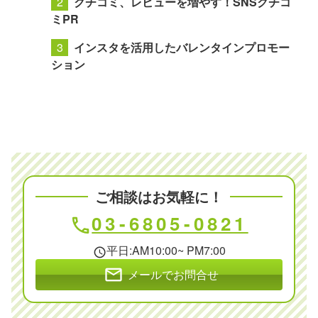
クチコミ、レビューを増やす！SNSクチコ
ミPR
インスタを活用したバレンタインプロモー
ション
ご相談はお気軽に！
03-6805-0821
phone
平日:AM10:00~ PM7:00
schedule
mail
メールでお問合せ