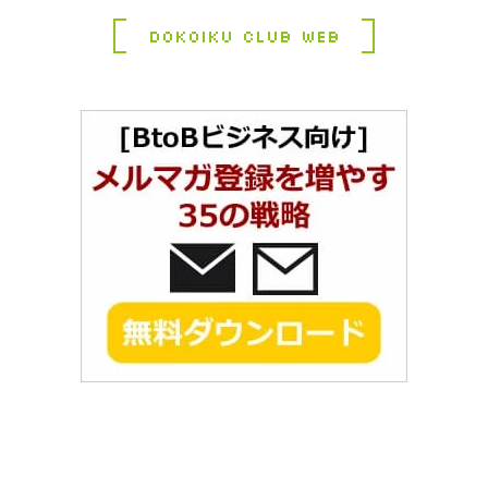
Dokoiku Club Web
コ
ペ
ン
ー
テ
ジ