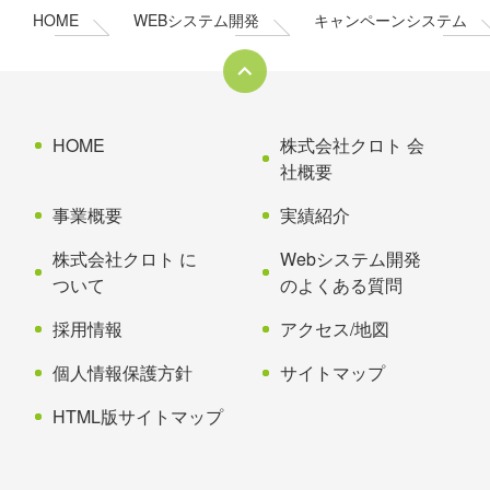
ン
の
HOME
WEBシステム開発
キャンペーンシステム
ツ
先
本
頭
文
へ
の
戻
先
る
HOME
株式会社クロト 会
頭
社概要
へ
事業概要
実績紹介
戻
る
株式会社クロト に
Webシステム開発
ついて
のよくある質問
採用情報
アクセス/地図
個人情報保護方針
サイトマップ
HTML版サイトマップ