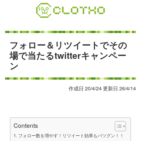
コ
ン
テ
ン
ツ
本
フ
ォ
ロ
ー
＆
リ
ツ
イ
ー
ト
で
そ
の
文
場
で
当
た
る
t
w
i
t
t
e
r
キ
ャ
ン
ペ
ー
へ
ン
ス
キ
ッ
プ
作成日 20/4/24 更新日 26/4/14
Contents
フォロー数を増やす！リツイート効果もバツグン！！