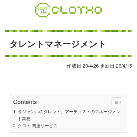
コ
ン
テ
ン
ツ
本
タ
レ
ン
ト
マ
ネ
ー
ジ
メ
ン
ト
文
へ
ス
作成日 20/4/26 更新日 26/4/15
キ
ッ
プ
Contents
各ジャンルのタレント、アーティストのマネージメン
ト業務
クロト 関連サービス