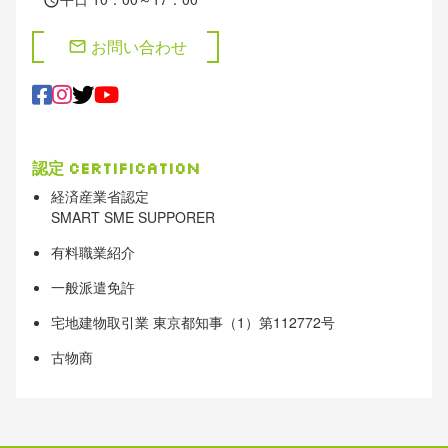
schedule
お問い合わせ
mail
認定
Certification
経済産業省認定
SMART SME SUPPORER
有料職業紹介
一般派遣免許
宅地建物取引業 東京都知事（1）第112772号
古物商