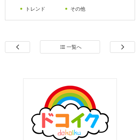
トレンド
その他
一覧へ
arrow_back_ios
format_list_bulleted
arrow_forward_ios