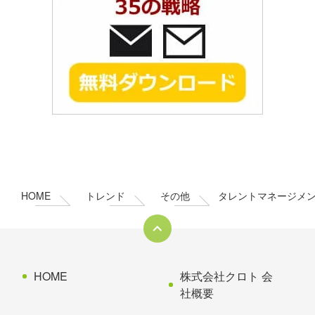
コ
ペ
ン
ー
テ
ジ
ン
の
HOME
トレンド
その他
タレントマネージメ
ツ
先
本
頭
文
へ
の
戻
先
る
HOME
株式会社クロト 会
頭
社概要
へ