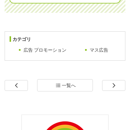
カテゴリ
広告 プロモーション
マス広告
一覧へ
arrow_back_ios
format_list_bulleted
arrow_forward_ios