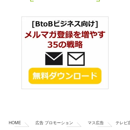
コ
ペ
ン
ー
テ
ジ
ン
の
HOME
広告 プロモーション
マス広告
テレビ
ツ
先