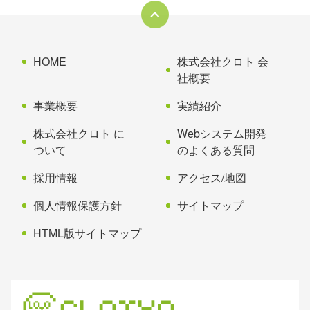
本
頭
文
へ
の
戻
先
る
HOME
株式会社クロト 会
頭
社概要
へ
事業概要
実績紹介
戻
る
株式会社クロト に
Webシステム開発
ついて
のよくある質問
採用情報
アクセス/地図
個人情報保護方針
サイトマップ
HTML版サイトマップ