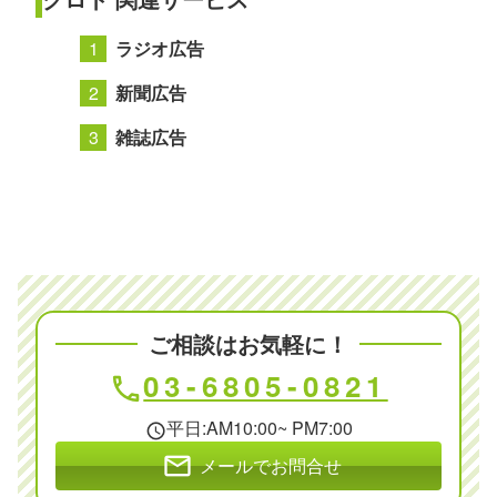
ラジオ広告
新聞広告
雑誌広告
ご相談はお気軽に！
03-6805-0821
phone
平日:AM10:00~ PM7:00
schedule
mail
メールでお問合せ