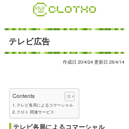
コ
ン
テ
ン
ツ
本
テ
レ
ビ
広
告
文
へ
ス
作成日 20/4/24 更新日 26/4/14
キ
ッ
プ
Contents
テレビ各局によるコマーシャル
クロト 関連サービス
テレビ各局によるコマーシャル