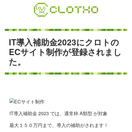
コ
ン
テ
ン
ツ
本
I
T
導
入
補
助
金
2
0
2
3
に
ク
ロ
ト
の
文
E
C
サ
イ
ト
制
作
が
登
録
さ
れ
ま
し
へ
た
。
ス
キ
ッ
プ
IT導入補助金 2023 では、通常枠 A類型 が対象
最大１５０万円まで、導入の補助がされます！