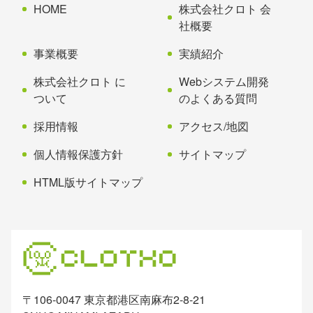
先
る
HOME
株式会社クロト 会
頭
社概要
へ
事業概要
実績紹介
戻
る
株式会社クロト に
Webシステム開発
ついて
のよくある質問
採用情報
アクセス/地図
個人情報保護方針
サイトマップ
HTML版サイトマップ
〒106-0047 東京都港区南麻布2-8-21