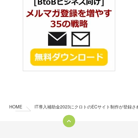
コ
ペ
ン
ー
テ
ジ
ン
の
HOME
IT導入補助金2023にクロトのECサイト制作が登録
ツ
先
本
頭
文
へ
の
戻