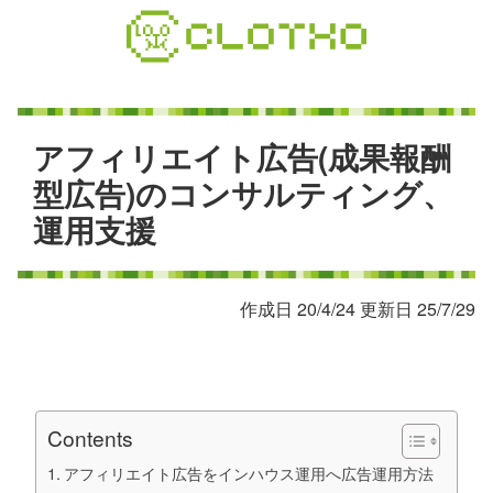
コ
ン
テ
ン
ツ
本
ア
フ
ィ
リ
エ
イ
ト
広
告
(
成
果
報
酬
文
型
広
告
)
の
コ
ン
サ
ル
テ
ィ
ン
グ
、
へ
運
用
支
援
ス
キ
ッ
プ
作成日 20/4/24 更新日 25/7/29
Contents
アフィリエイト広告をインハウス運用へ広告運用方法