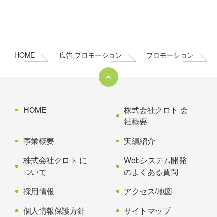
コ
ペ
ン
ー
テ
ジ
ン
の
HOME
広告 プロモーション
プロモーション
ツ
先
本
頭
文
へ
の
戻
先
る
HOME
株式会社クロト 会
頭
社概要
へ
事業概要
実績紹介
戻
る
株式会社クロト に
Webシステム開発
ついて
のよくある質問
採用情報
アクセス/地図
個人情報保護方針
サイトマップ