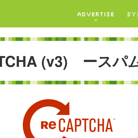
ADVERTISE
SY
T
C
H
A
(
v
3
)
ー
ス
パ