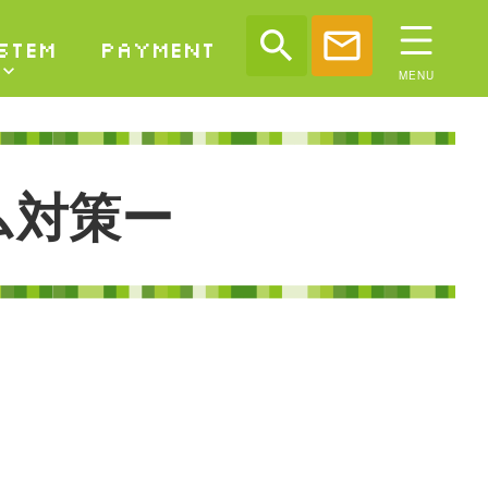
search
mail
STEM
PAYMENT
ム
対
策
ー