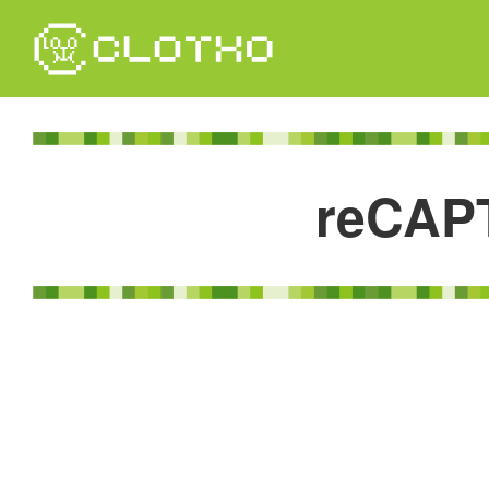
コ
ン
テ
ン
ツ
本
文
r
e
C
A
P
へ
ス
キ
ッ
プ