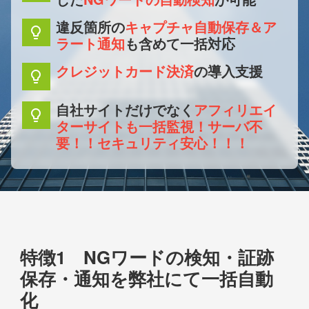
違反箇所の
キャプチャ自動保存＆ア
lightbulb
ラート通知
も含めて一括対応
クレジットカード決済
の導入支援
lightbulb
自社サイトだけでなく
アフィリエイ
lightbulb
ターサイトも一括監視！サーバ不
要！！セキュリティ安心！！！
特徴1 NGワードの検知・証跡
保存・通知を弊社にて一括自動
化