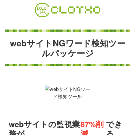
コ
ン
テ
ン
ツ
本
w
e
b
サ
イ
ト
N
G
ワ
ー
ド
検
知
ツ
ー
文
ル
パ
ッ
ケ
ー
ジ
へ
ス
キ
ッ
プ
webサイトの監視業
87%削
でき
務が
減
る