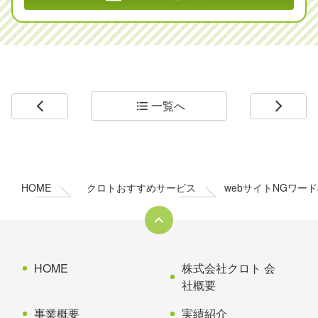
一覧へ
arrow_back_ios
format_list_bulleted
arrow_forward_ios
コ
ペ
ン
ー
テ
ジ
ン
の
HOME
クロトおすすめサービス
webサイトNGワー
ツ
先
本
頭
文
へ
の
戻
先
る
HOME
株式会社クロト 会
頭
社概要
へ
事業概要
実績紹介
戻