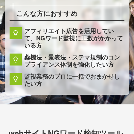
こんな方におすすめ
アフィリエイト広告を活用してい
lightbulb
て、NGワード監視に工数がかかって
いる方
薬機法・景表法・ステマ規制のコン
lightbulb
プライアンス体制を強化したい方
監視業務のプロに一括でおまかせし
lightbulb
たい方
webサイトNGワード検知ツール