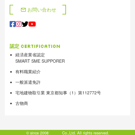
お問い合わせ
mail
認定
Certification
経済産業省認定
SMART SME SUPPORER
有料職業紹介
一般派遣免許
宅地建物取引業 東京都知事（1）第112772号
古物商
© since 2008
Clotho
Co.,Ltd. All rights reserved.