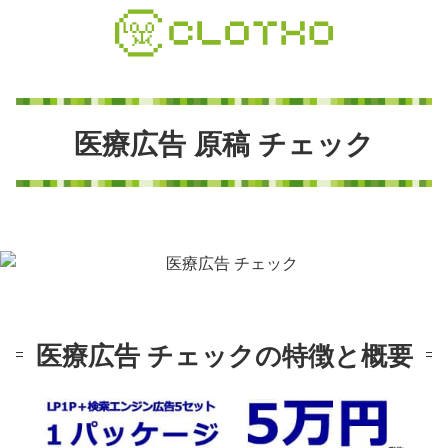
コ
ン
テ
ン
ツ
本
医
療
広
告
原
稿
チ
ェ
ッ
ク
文
へ
ス
キ
ッ
プ
医療広告 チェックの特徴と概要