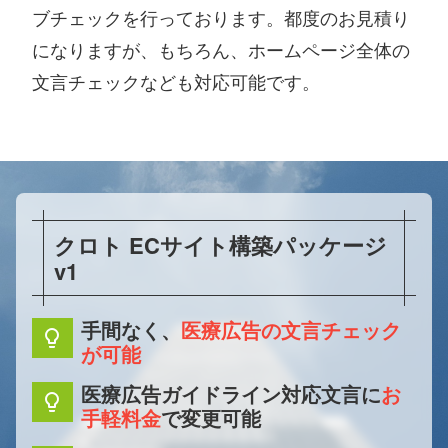
ブチェックを行っております。都度のお見積り
になりますが、もちろん、ホームページ全体の
文言チェックなども対応可能です。
クロト ECサイト構築パッケージ
v1
手間なく、
医療広告の文言チェック
lightbulb
が可能
医療広告ガイドライン対応文言に
お
lightbulb
手軽料金
で変更可能