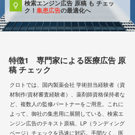
検索エンジン広告 原稿 も チェッ
lightbulb
ク！
集患広告
の最適化へ
特徴1 専門家による医療広告 原
稿 チェック
クロトでは、国内製薬会社 学術担当経験者（資
材制作/資材審査経験者）、薬剤師資格保持者な
ど、複数人の監修パートナーをご用意。これに
よって、御社の集患用に展開している、検索エ
ンジン広告のテキスト原稿、LP（ランディング
ページ）チェックを迅速に対応。手間なく、医