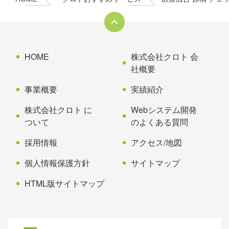
ツ
先
本
頭
文
へ
の
戻
先
る
HOME
株式会社クロト 会
頭
社概要
へ
事業概要
実績紹介
戻
る
株式会社クロト に
Webシステム開発
ついて
のよくある質問
採用情報
アクセス/地図
個人情報保護方針
サイトマップ
HTML版サイトマップ