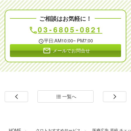
ご相談はお気軽に！
03-6805-0821
phone
平日:AM10:00~ PM7:00
schedule
mail
メールでお問合せ
一覧へ
arrow_back_ios
format_list_bulleted
arrow_forward_ios
コ
ペ
ン
ー
テ
ジ
ン
の
HOME
クロトおすすめサービス
医療広告 原稿 チェ